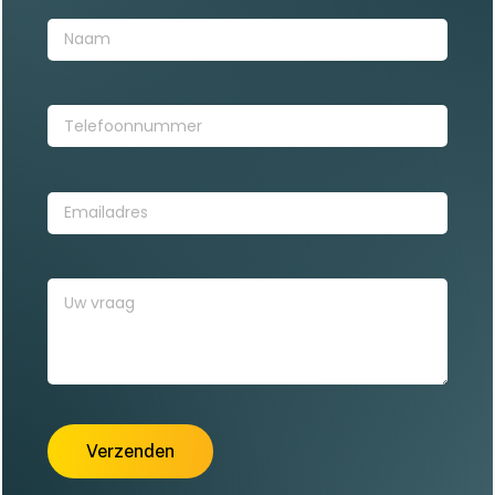
Naam
(Vereist)
Telefoonnummer
(Vereist)
Emailadres
(Vereist)
Vraag