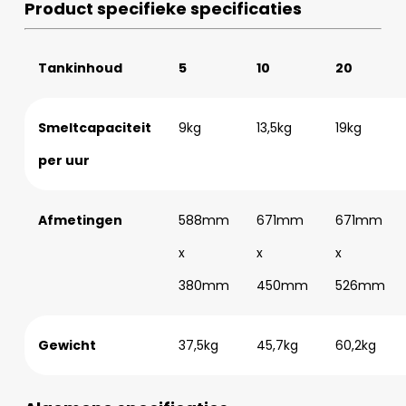
Product specifieke specificaties
Tankinhoud
5
10
20
Smeltcapaciteit
9kg
13,5kg
19kg
per uur
Afmetingen
588mm
671mm
671mm
x
x
x
380mm
450mm
526mm
Gewicht
37,5kg
45,7kg
60,2kg